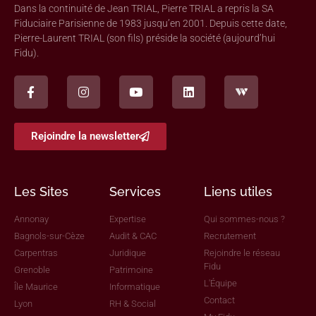
Dans la continuité de Jean TRIAL, Pierre TRIAL a repris la SA
Fiduciaire Parisienne de 1983 jusqu’en 2001. Depuis cette date,
Pierre-Laurent TRIAL (son fils) préside la société (aujourd’hui
Fidu).
Rejoindre la newsletter
Les Sites
Services
Liens utiles
Annonay
Expertise
Qui sommes-nous ?
Bagnols-sur-Cèze
Audit & CAC
Recrutement
Carpentras
Juridique
Rejoindre le réseau
Fidu
Grenoble
Patrimoine
L'Équipe
Île Maurice
Informatique
Contact
Lyon
RH & Social