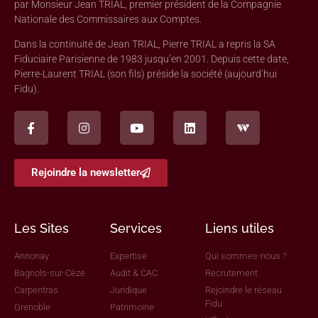
par Monsieur Jean TRIAL, premier président de la Compagnie
Nationale des Commissaires aux Comptes.
Dans la continuité de Jean TRIAL, Pierre TRIAL a repris la SA
Fiduciaire Parisienne de 1983 jusqu’en 2001. Depuis cette date,
Pierre-Laurent TRIAL (son fils) préside la société (aujourd’hui
Fidu).
Rejoindre la newsletter
Les Sites
Services
Liens utiles
Annonay
Expertise
Qui sommes-nous ?
Bagnols-sur-Cèze
Audit & CAC
Recrutement
Carpentras
Juridique
Rejoindre le réseau
Fidu
Grenoble
Patrimoine