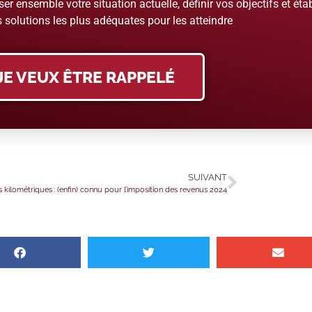
er ensemble votre situation actuelle, définir vos objectifs et étab
 solutions les plus adéquates pour les atteindre
JE VEUX ÊTRE RAPPELÉ
SUIVANT
kilométriques : (enfin) connu pour l’imposition des revenus 2024