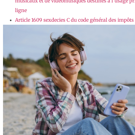
musicaux et de vidéomusiques destinés à l’usage pri
ligne
Article 1609 sexdecies C du code général des impôts