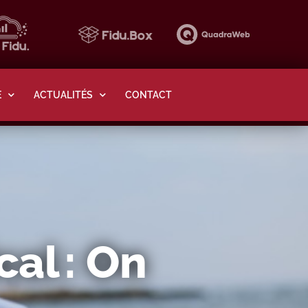
E
ACTUALITÉS
CONTACT
al : On