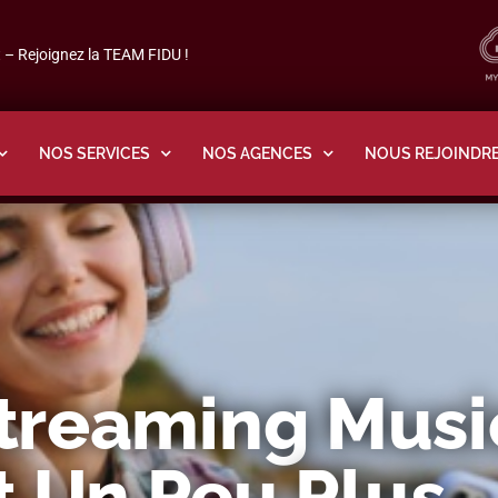
– Rejoignez la TEAM FIDU !
NOS SERVICES
NOS AGENCES
NOUS REJOINDR
treaming Music
t Un Peu Plus…