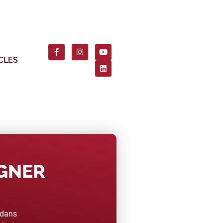
CLES
AGNER
 dans