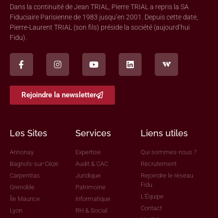
Dans la continuité de Jean TRIAL, Pierre TRIAL a repris la SA
Fiduciaire Parisienne de 1983 jusqu’en 2001. Depuis cette date,
Pierre-Laurent TRIAL (son fils) préside la société (aujourd’hui
Fidu).
Rejoindre la newsletter
Les Sites
Services
Liens utiles
Annonay
Expertise
Qui sommes-nous ?
Bagnols-sur-Cèze
Audit & CAC
Recrutement
Carpentras
Juridique
Rejoindre le réseau
Fidu
Grenoble
Patrimoine
L'Équipe
Île Maurice
Informatique
Contact
Lyon
RH & Social