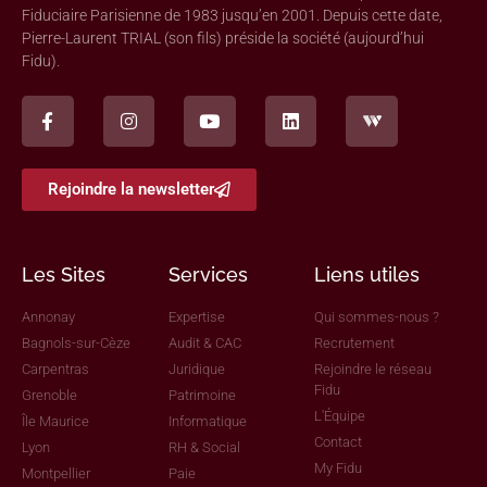
Fiduciaire Parisienne de 1983 jusqu’en 2001. Depuis cette date,
Pierre-Laurent TRIAL (son fils) préside la société (aujourd’hui
Fidu).
Rejoindre la newsletter
Les Sites
Services
Liens utiles
Annonay
Expertise
Qui sommes-nous ?
Bagnols-sur-Cèze
Audit & CAC
Recrutement
Carpentras
Juridique
Rejoindre le réseau
Fidu
Grenoble
Patrimoine
L'Équipe
Île Maurice
Informatique
Contact
Lyon
RH & Social
My Fidu
Montpellier
Paie