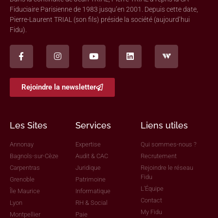
Fiduciaire Parisienne de 1983 jusqu’en 2001. Depuis cette date,
Pierre-Laurent TRIAL (son fils) préside la société (aujourd’hui
Fidu).
Rejoindre la newsletter
Les Sites
Services
Liens utiles
Annonay
Expertise
Qui sommes-nous ?
Bagnols-sur-Cèze
Audit & CAC
Recrutement
Carpentras
Juridique
Rejoindre le réseau
Fidu
Grenoble
Patrimoine
L'Équipe
Île Maurice
Informatique
Contact
Lyon
RH & Social
My Fidu
Montpellier
Paie