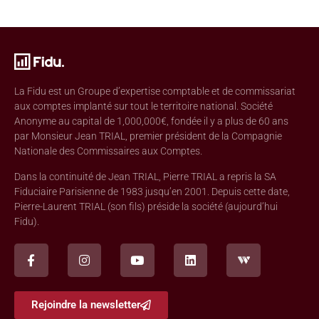
La Fidu est un Groupe d’expertise comptable et de commissariat
aux comptes implanté sur tout le territoire national. Société
Anonyme au capital de 1,000,000€, fondée il y a plus de 60 ans
par Monsieur Jean TRIAL, premier président de la Compagnie
Nationale des Commissaires aux Comptes.
Dans la continuité de Jean TRIAL, Pierre TRIAL a repris la SA
Fiduciaire Parisienne de 1983 jusqu’en 2001. Depuis cette date,
Pierre-Laurent TRIAL (son fils) préside la société (aujourd’hui
Fidu).
Rejoindre la newsletter