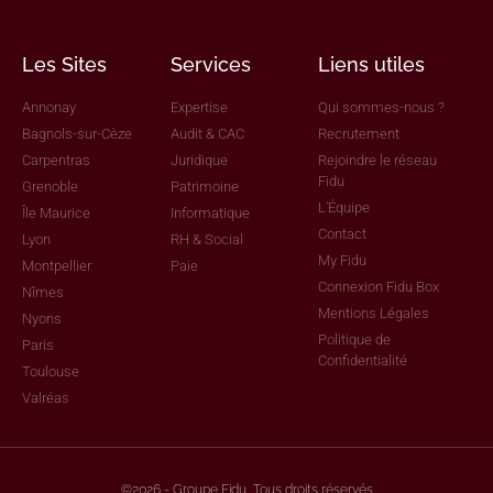
Les Sites
Services
Liens utiles
Annonay
Expertise
Qui sommes-nous ?
Bagnols-sur-Cèze
Audit & CAC
Recrutement
Carpentras
Juridique
Rejoindre le réseau
Fidu
Grenoble
Patrimoine
L'Équipe
Île Maurice
Informatique
Contact
Lyon
RH & Social
My Fidu
Montpellier
Paie
Connexion Fidu Box
Nîmes
Mentions Légales
Nyons
Politique de
Paris
Confidentialité
Toulouse
Valréas
©2026 - Groupe Fidu, Tous droits réservés