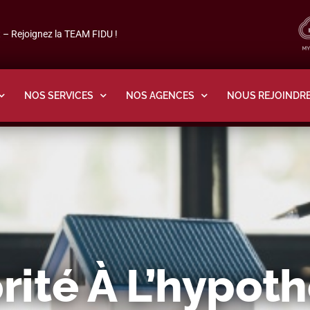
– Rejoignez la TEAM FIDU !
NOS SERVICES
NOS AGENCES
NOUS REJOINDR
orité À L’hypot