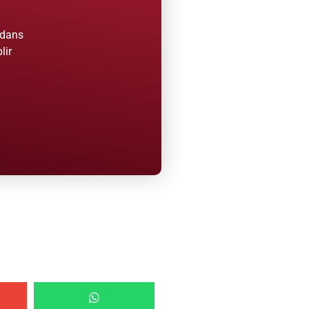
 dans
lir