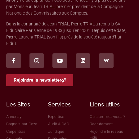
par Monsieur Jean TRIAL, premier président de la Compagnie
Nationale des Commissaires aux Comptes.
Dans la continuité de Jean TRIAL, Pierre TRIAL a repris la SA
Fiduciaire Parisienne de 1983 jusqu’en 2001. Depuis cette date,
Pierre-Laurent TRIAL (son fils) préside la société (aujourd’hui
Fidu).
Rejoindre la newsletter
Les Sites
Services
Liens utiles
Annonay
Expertise
Qui sommes-nous ?
Bagnols-sur-Cèze
Audit & CAC
Recrutement
Carpentras
Juridique
Rejoindre le réseau
Fidu
Grenoble
Patrimoine