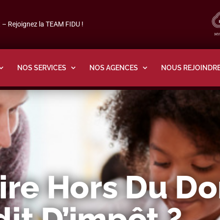
– Rejoignez la TEAM FIDU !
NOS SERVICES
NOS AGENCES
NOUS REJOINDR
ire Hors Du Do
it D’impôt ?