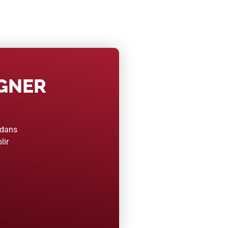
AGNER
 dans
lir