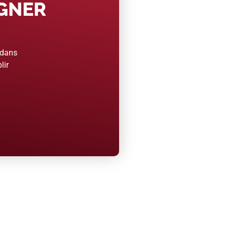
AGNER
 dans
lir