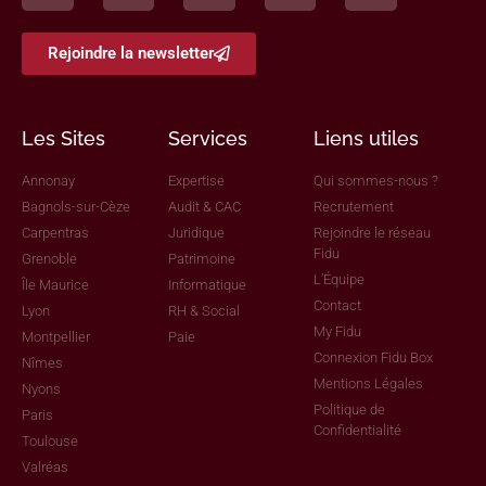
Rejoindre la newsletter
Les Sites
Services
Liens utiles
Annonay
Expertise
Qui sommes-nous ?
Bagnols-sur-Cèze
Audit & CAC
Recrutement
Carpentras
Juridique
Rejoindre le réseau
Fidu
Grenoble
Patrimoine
L'Équipe
Île Maurice
Informatique
Contact
Lyon
RH & Social
My Fidu
Montpellier
Paie
Connexion Fidu Box
Nîmes
Mentions Légales
Nyons
Politique de
Paris
Confidentialité
Toulouse
Valréas