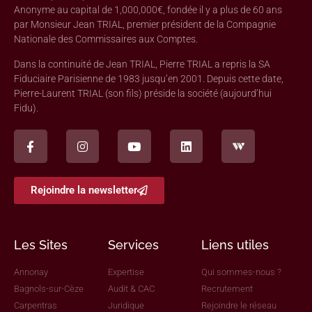
Anonyme au capital de 1,000,000€, fondée il y a plus de 60 ans
par Monsieur Jean TRIAL, premier président de la Compagnie
Nationale des Commissaires aux Comptes.
Dans la continuité de Jean TRIAL, Pierre TRIAL a repris la SA
Fiduciaire Parisienne de 1983 jusqu’en 2001. Depuis cette date,
Pierre-Laurent TRIAL (son fils) préside la société (aujourd’hui
Fidu).
Rejoindre la newsletter
Les Sites
Services
Liens utiles
Annonay
Expertise
Qui sommes-nous ?
Bagnols-sur-Cèze
Audit & CAC
Recrutement
Carpentras
Juridique
Rejoindre le réseau