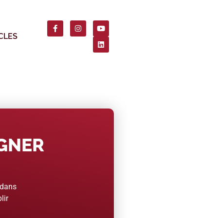
CLES
AGNER
 dans
lir