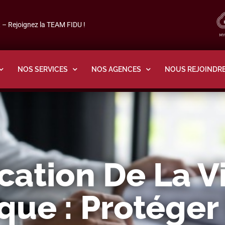
– Rejoignez la TEAM FIDU !
NOS SERVICES
NOS AGENCES
NOUS REJOINDR
cation De La V
ue : Protéger