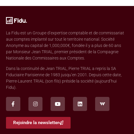
La Fidu est un Groupe d’expertise comptable et de commissariat
aux comptes implanté sur tout le territoire national. Société
Anonyme au capital de 1,000,000€, fondée il y a plus de 60 ans
par Monsieur Jean TRIAL, premier président de la Compagnie
Nationale des Commissaires aux Comptes.
Dans la continuité de Jean TRIAL, Pierre TRIAL a repris la SA
Fiduciaire Parisienne de 1983 jusqu’en 2001. Depuis cette date,
Pierre-Laurent TRIAL (son fils) préside la société (aujourd’hui
Fidu).
Rejoindre la newsletter