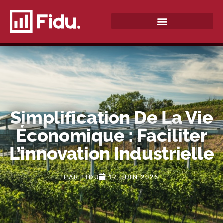
QUI SOMMES-NOUS ?
Simplification De La Vie
Économique : Faciliter
L’innovation Industrielle
PAR
FIDU
17 JUIN 2026