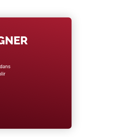
AGNER
 dans
lir