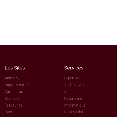
Les Sites
Services
Annonay
Expertise
Bagnols-sur-Cèze
Audit & CAC
Carpentras
Juridique
Grenoble
Patrimoine
Île Maurice
Informatique
Lyon
RH & Social