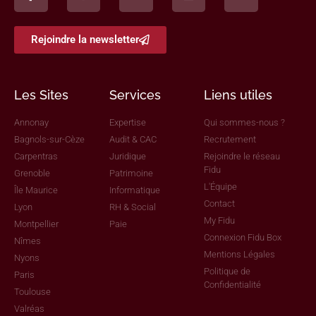
Rejoindre la newsletter
Les Sites
Services
Liens utiles
Annonay
Expertise
Qui sommes-nous ?
Bagnols-sur-Cèze
Audit & CAC
Recrutement
Carpentras
Juridique
Rejoindre le réseau
Fidu
Grenoble
Patrimoine
L'Équipe
Île Maurice
Informatique
Contact
Lyon
RH & Social
My Fidu
Montpellier
Paie
Connexion Fidu Box
Nîmes
Mentions Légales
Nyons
Politique de
Paris
Confidentialité
Toulouse
Valréas