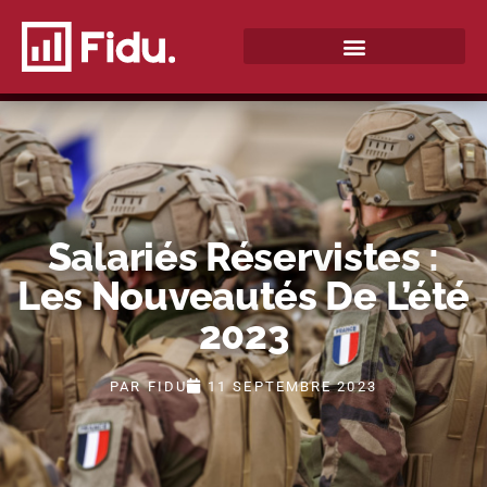
QUI SOMMES-NOUS ?
Salariés Réservistes :
Les Nouveautés De L’été
2023
PAR
FIDU
11 SEPTEMBRE 2023