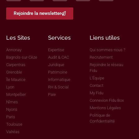
Rejoindre la newsletter
Les Sites
Services
Liens utiles
Annonay
Expertise
Qui sommes-nous ?
Bagnols-sur-Cèze
Audit & CAC
Recrutement
Carpentras
Juridique
Rejoindre le réseau
Fidu
Grenoble
Patrimoine
L'Équipe
Île Maurice
Informatique
Contact
Lyon
RH & Social
My Fidu
Montpellier
Paie
Connexion Fidu Box
Nîmes
Mentions Légales
Nyons
Politique de
Paris
Confidentialité
Toulouse
Valréas