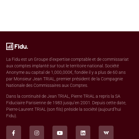
La Fidu est un Groupe d’expertise comptable et de commissariat
aux comptes implanté sur tout le territoire national. Société
Anonyme au capital de 1,000,000€, fondée il y a plus de 60 ans
par Monsieur Jean TRIAL, premier président de la Compagnie
Nationale des Commissaires aux Comptes.
Dans la continuité de Jean TRIAL, Pierre TRIAL a repris la SA
Fiduciaire Parisienne de 1983 jusqu’en 2001. Depuis cette date,
Pierre-Laurent TRIAL (son fils) préside la société (aujourd’hui
Fidu).