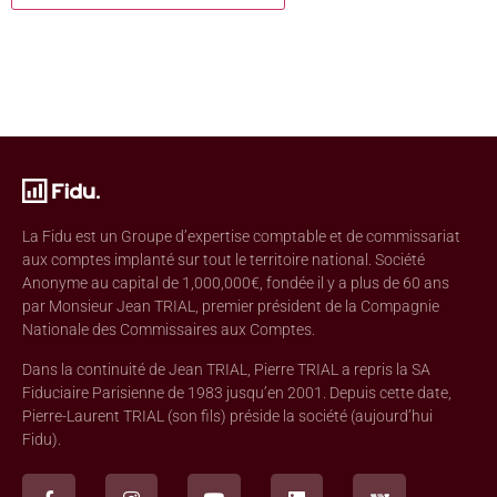
La Fidu est un Groupe d’expertise comptable et de commissariat
aux comptes implanté sur tout le territoire national. Société
Anonyme au capital de 1,000,000€, fondée il y a plus de 60 ans
par Monsieur Jean TRIAL, premier président de la Compagnie
Nationale des Commissaires aux Comptes.
Dans la continuité de Jean TRIAL, Pierre TRIAL a repris la SA
Fiduciaire Parisienne de 1983 jusqu’en 2001. Depuis cette date,
Pierre-Laurent TRIAL (son fils) préside la société (aujourd’hui
Fidu).