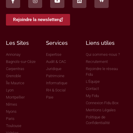
Rejoindre la newsletter
Les Sites
Services
Liens utiles
Annonay
Expertise
Qui sommes-nous ?
Bagnols-sur-Cèze
Audit & CAC
Recrutement
Carpentras
Juridique
Rejoindre le réseau
Fidu
Grenoble
Patrimoine
L'Équipe
Île Maurice
Informatique
Contact
Lyon
RH & Social
My Fidu
Montpellier
Paie
Connexion Fidu Box
Nîmes
Mentions Légales
Nyons
Politique de
Paris
Confidentialité
Toulouse
Valréas