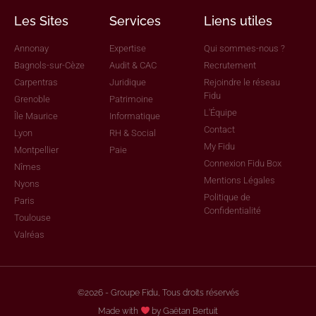
Les Sites
Services
Liens utiles
Annonay
Expertise
Qui sommes-nous ?
Bagnols-sur-Cèze
Audit & CAC
Recrutement
Carpentras
Juridique
Rejoindre le réseau
Fidu
Grenoble
Patrimoine
L'Équipe
Île Maurice
Informatique
Contact
Lyon
RH & Social
My Fidu
Montpellier
Paie
Connexion Fidu Box
Nîmes
Mentions Légales
Nyons
Politique de
Paris
Confidentialité
Toulouse
Valréas
©2026 - Groupe Fidu, Tous droits réservés
Made with
by Gaëtan Bertuit