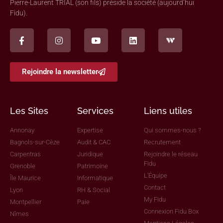
Pierre-Laurent TRIAL (son fils) préside la société (aujourd’hui
Fidu).
Rejoindre la newsletter
Les Sites
Services
Liens utiles
Annonay
Expertise
Qui sommes-nous ?
Bagnols-sur-Cèze
Audit & CAC
Recrutement
Carpentras
Juridique
Rejoindre le réseau
Fidu
Grenoble
Patrimoine
L'Équipe
Île Maurice
Informatique
Contact
Lyon
RH & Social
My Fidu
Montpellier
Paie
Connexion Fidu Box
Nîmes