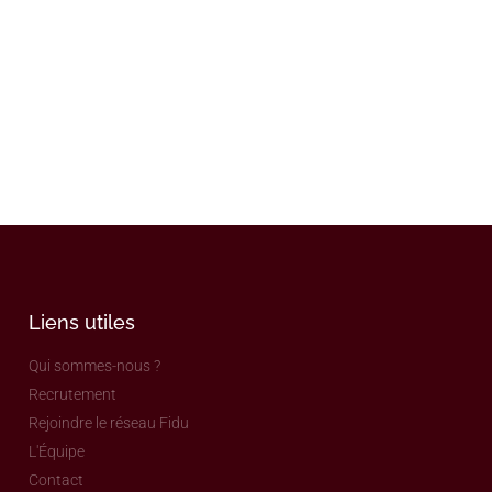
Liens utiles
Qui sommes-nous ?
Recrutement
Rejoindre le réseau Fidu
L'Équipe
Contact