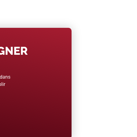
AGNER
 dans
lir