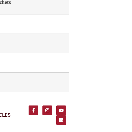
échets
CLES