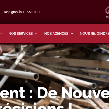
– Rejoignez la TEAM FIDU !
NOS SERVICES
NOS AGENCES
NOUS REJOINDR
ent : De Nouve
récisions !