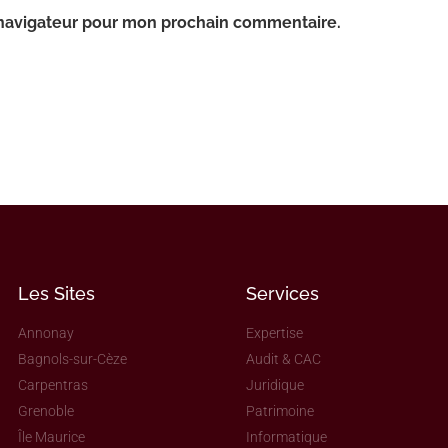
 navigateur pour mon prochain commentaire.
Les Sites
Services
Annonay
Expertise
Bagnols-sur-Cèze
Audit & CAC
Carpentras
Juridique
Grenoble
Patrimoine
Île Maurice
Informatique