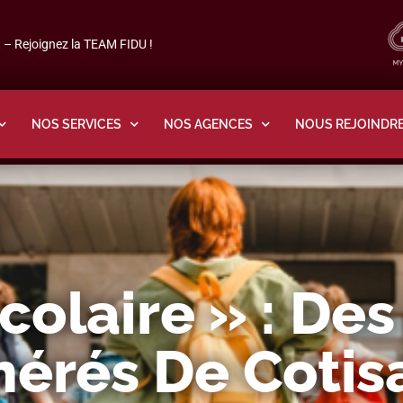
– Rejoignez la TEAM FIDU !
NOS SERVICES
NOS AGENCES
NOUS REJOINDR
colaire » : De
nérés De Cotis