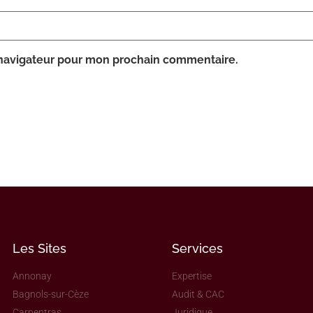
 navigateur pour mon prochain commentaire.
Les Sites
Services
Annonay
Expertise
Bagnols-sur-Cèze
Audit & CAC
Carpentras
Juridique