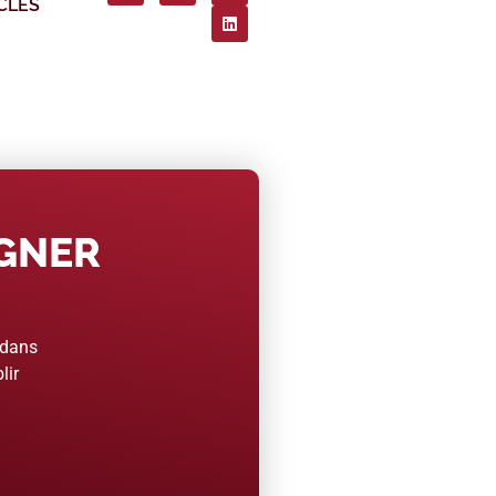
CLES
AGNER
 dans
lir