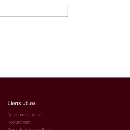
Liens utiles
Qui sommes-nous ?
Recrutement
Rejoindre le réseau Fidu