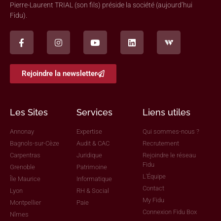
Pierre-Laurent TRIAL (son fils) préside la société (aujourd’hui
Fidu).
Rejoindre la newsletter
Les Sites
Services
Liens utiles
Annonay
Expertise
Qui sommes-nous ?
Bagnols-sur-Cèze
Audit & CAC
Recrutement
Carpentras
Juridique
Rejoindre le réseau
Fidu
Grenoble
Patrimoine
L'Équipe
Île Maurice
Informatique
Contact
Lyon
RH & Social
My Fidu
Montpellier
Paie
Connexion Fidu Box
Nîmes