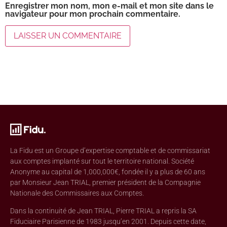
Enregistrer mon nom, mon e-mail et mon site dans le
navigateur pour mon prochain commentaire.
La Fidu est un Groupe d’expertise comptable et de commissariat
aux comptes implanté sur tout le territoire national. Société
Anonyme au capital de 1,000,000€, fondée il y a plus de 60 ans
par Monsieur Jean TRIAL, premier président de la Compagnie
Nationale des Commissaires aux Comptes.
Dans la continuité de Jean TRIAL, Pierre TRIAL a repris la SA
Fiduciaire Parisienne de 1983 jusqu’en 2001. Depuis cette date,