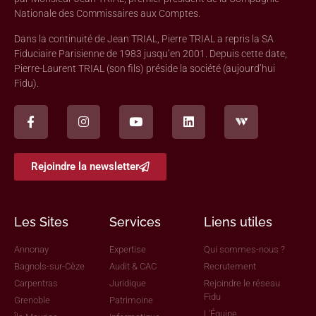
Nationale des Commissaires aux Comptes.
Dans la continuité de Jean TRIAL, Pierre TRIAL a repris la SA
Fiduciaire Parisienne de 1983 jusqu’en 2001. Depuis cette date,
Pierre-Laurent TRIAL (son fils) préside la société (aujourd’hui
Fidu).
Rejoindre la newsletter
Les Sites
Services
Liens utiles
Annonay
Expertise
Qui sommes-nous ?
Bagnols-sur-Cèze
Audit & CAC
Recrutement
Carpentras
Juridique
Rejoindre le réseau
Fidu
Grenoble
Patrimoine
L'Équipe