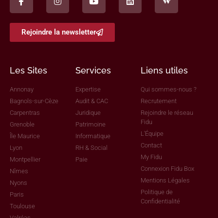
Rejoindre la newsletter
Les Sites
Services
Liens utiles
Annonay
Expertise
Qui sommes-nous ?
Bagnols-sur-Cèze
Audit & CAC
Recrutement
Carpentras
Juridique
Rejoindre le réseau
Fidu
Grenoble
Patrimoine
L'Équipe
Île Maurice
Informatique
Contact
Lyon
RH & Social
My Fidu
Montpellier
Paie
Connexion Fidu Box
Nîmes
Mentions Légales
Nyons
Politique de
Paris
Confidentialité
Toulouse
Valréas