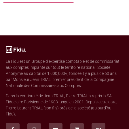
La Fidu est un Groupe d’expertise comptable et de commissariat
aux comptes implanté sur tout le territoire national. Société
Anonyme au capital de 1,000,000€, fondée il y a plus de 60 ans
par Monsieur Jean TRIAL, premier président de la Compagnie
Nationale des Commissaires aux Comptes.
Dans la continuité de Jean TRIAL, Pierre TRIAL a repris la SA
Fiduciaire Parisienne de 1983 jusqu’en 2001. Depuis cette date,
Pierre-Laurent TRIAL (son fils) préside la société (aujourd’hui
Fidu).