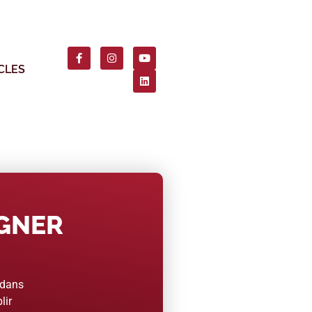
CLES
AGNER
 dans
lir