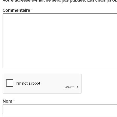
Votre adresse e-mail ne sera pas publiée.
Les champs obl
Commentaire
*
Nom
*