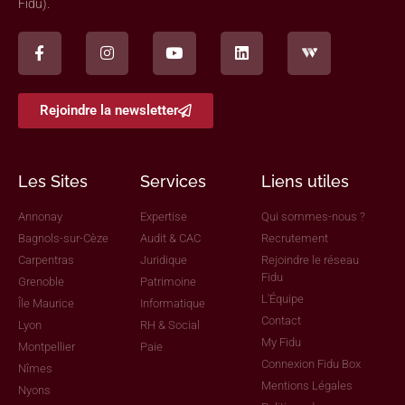
Fidu).
Rejoindre la newsletter
Les Sites
Services
Liens utiles
Annonay
Expertise
Qui sommes-nous ?
Bagnols-sur-Cèze
Audit & CAC
Recrutement
Carpentras
Juridique
Rejoindre le réseau
Fidu
Grenoble
Patrimoine
L'Équipe
Île Maurice
Informatique
Contact
Lyon
RH & Social
My Fidu
Montpellier
Paie
Connexion Fidu Box
Nîmes
Mentions Légales
Nyons