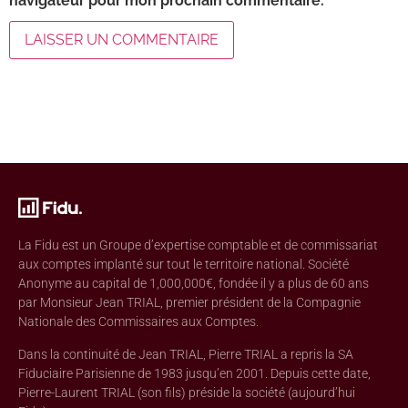
navigateur pour mon prochain commentaire.
La Fidu est un Groupe d’expertise comptable et de commissariat
aux comptes implanté sur tout le territoire national. Société
Anonyme au capital de 1,000,000€, fondée il y a plus de 60 ans
par Monsieur Jean TRIAL, premier président de la Compagnie
Nationale des Commissaires aux Comptes.
Dans la continuité de Jean TRIAL, Pierre TRIAL a repris la SA
Fiduciaire Parisienne de 1983 jusqu’en 2001. Depuis cette date,
Pierre-Laurent TRIAL (son fils) préside la société (aujourd’hui