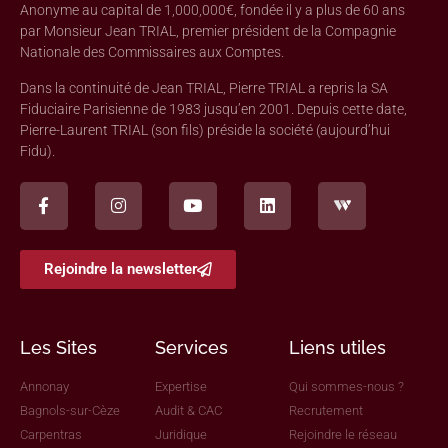
Anonyme au capital de 1,000,000€, fondée il y a plus de 60 ans
par Monsieur Jean TRIAL, premier président de la Compagnie
Nationale des Commissaires aux Comptes.
Dans la continuité de Jean TRIAL, Pierre TRIAL a repris la SA
Fiduciaire Parisienne de 1983 jusqu’en 2001. Depuis cette date,
Pierre-Laurent TRIAL (son fils) préside la société (aujourd’hui
Fidu).
Rejoindre la newsletter
Les Sites
Services
Liens utiles
Annonay
Expertise
Qui sommes-nous ?
Bagnols-sur-Cèze
Audit & CAC
Recrutement
Carpentras
Juridique
Rejoindre le réseau