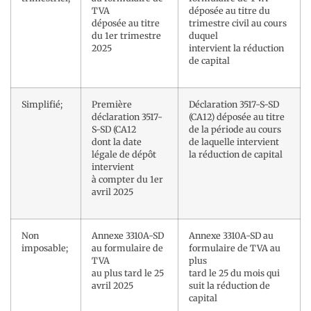
TVA
déposée au titre du
déposée au titre
trimestre civil au cours
du 1er trimestre
duquel
2025
intervient la réduction
de capital
Simplifié;
Première
Déclaration 3517-S-SD
déclaration 3517-
(CA12) déposée au titre
S-SD (CA12
de la période au cours
dont la date
de laquelle intervient
légale de dépôt
la réduction de capital
intervient
à compter du 1er
avril 2025
Non
Annexe 3310A-SD
Annexe 3310A-SD au
imposable;
au formulaire de
formulaire de TVA au
TVA
plus
au plus tard le 25
tard le 25 du mois qui
avril 2025
suit la réduction de
capital