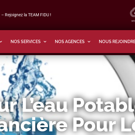
– Rejoignez la TEAM FIDU !
NOS SERVICES
NOS AGENCES
NOUS REJOINDR
r L’eau Potabl
ancière Pour L