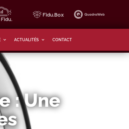
E
ACTUALITÉS
CONTACT
e : Une
es