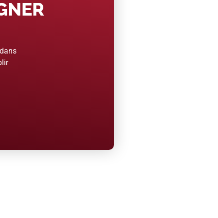
AGNER
 dans
lir