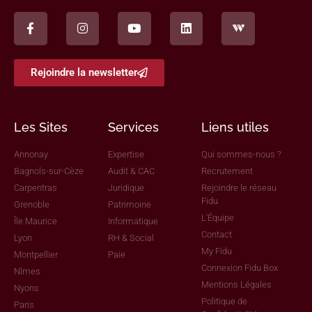
Rejoindre la newsletter
Les Sites
Services
Liens utiles
Annonay
Expertise
Qui sommes-nous ?
Bagnols-sur-Cèze
Audit & CAC
Recrutement
Carpentras
Juridique
Rejoindre le réseau
Fidu
Grenoble
Patrimoine
L'Équipe
Île Maurice
Informatique
Contact
Lyon
RH & Social
My Fidu
Montpellier
Paie
Connexion Fidu Box
Nîmes
Mentions Légales
Nyons
Politique de
Paris