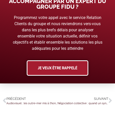
ACCOMPAGNER PAR UN EXPERT DU
GROUPE FIDU ?
Programmez votre appel avec le service Relation
Clients du groupe et nous reviendrons vers-vous
dans les plus brefs délais pour analyser
ensemble votre situation actuelle, définir vos
objectifs et établir ensemble les solutions les plus
adéquates pour les atteindre
JE VEUX ÊTRE RAPPELÉ
PRÉCÉDENT
SUIVANT
Audiovisuel : les outre-mer mis à l’honneur !
Négociation collective : quand un syndicat s’estime lésé…