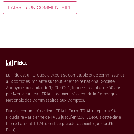
La Fidu est un Groupe d’expertise comptable et de commissariat
aux comptes implanté sur tout le territoire national. Société
Anonyme au capital de 1,000,000€, fondée il y a plus de 60 ans
par Monsieur Jean TRIAL, premier président de la Compagnie
Nationale des Commissaires aux Comptes.
Dans la continuité de Jean TRIAL, Pierre TRIAL a repris la SA
Fiduciaire Parisienne de 1983 jusqu’en 2001. Depuis cette date,
Pierre-Laurent TRIAL (son fils) préside la société (aujourd’hui
Fidu).