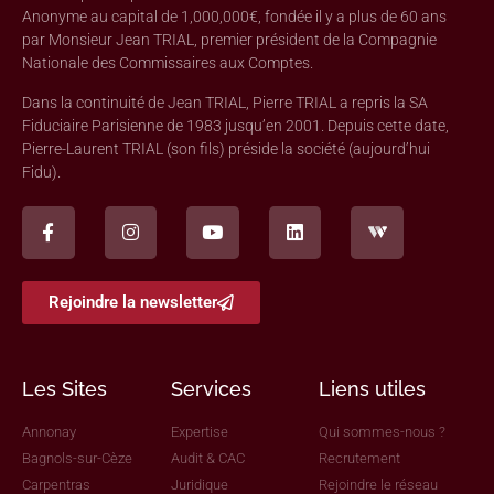
Anonyme au capital de 1,000,000€, fondée il y a plus de 60 ans
par Monsieur Jean TRIAL, premier président de la Compagnie
Nationale des Commissaires aux Comptes.
Dans la continuité de Jean TRIAL, Pierre TRIAL a repris la SA
Fiduciaire Parisienne de 1983 jusqu’en 2001. Depuis cette date,
Pierre-Laurent TRIAL (son fils) préside la société (aujourd’hui
Fidu).
Rejoindre la newsletter
Les Sites
Services
Liens utiles
Annonay
Expertise
Qui sommes-nous ?
Bagnols-sur-Cèze
Audit & CAC
Recrutement
Carpentras
Juridique
Rejoindre le réseau