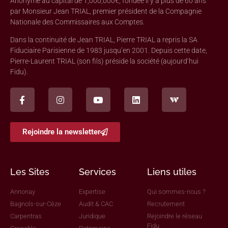
Anonyme au capital de 1,000,000€, fondée il y a plus de 60 ans
par Monsieur Jean TRIAL, premier président de la Compagnie
Nationale des Commissaires aux Comptes.
Dans la continuité de Jean TRIAL, Pierre TRIAL a repris la SA
Fiduciaire Parisienne de 1983 jusqu’en 2001. Depuis cette date,
Pierre-Laurent TRIAL (son fils) préside la société (aujourd’hui
Fidu).
Rejoindre la newsletter
Les Sites
Services
Liens utiles
Annonay
Expertise
Qui sommes-nous ?
Bagnols-sur-Cèze
Audit & CAC
Recrutement
Carpentras
Juridique
Rejoindre le réseau
Fidu