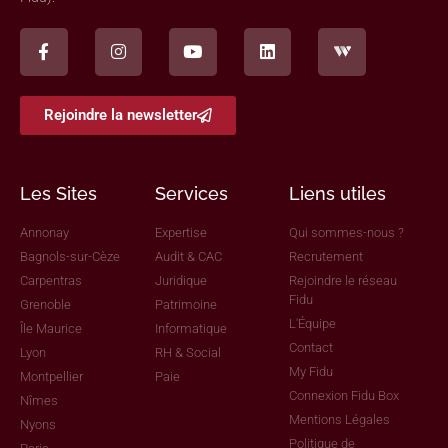
Rejoindre la newsletter
Les Sites
Services
Liens utiles
Annonay
Expertise
Qui sommes-nous ?
Bagnols-sur-Cèze
Audit & CAC
Recrutement
Carpentras
Juridique
Rejoindre le réseau
Fidu
Grenoble
Patrimoine
L'Équipe
Île Maurice
Informatique
Contact
Lyon
RH & Social
My Fidu
Montpellier
Paie
Connexion Fidu Box
Nîmes
Mentions Légales
Nyons
Politique de