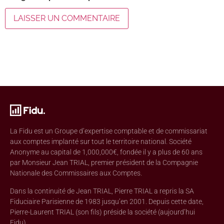
La Fidu est un Groupe d’expertise comptable et de commissariat
aux comptes implanté sur tout le territoire national. Société
Anonyme au capital de 1,000,000€, fondée il y a plus de 60 ans
par Monsieur Jean TRIAL, premier président de la Compagnie
Nationale des Commissaires aux Comptes.
Dans la continuité de Jean TRIAL, Pierre TRIAL a repris la SA
Fiduciaire Parisienne de 1983 jusqu’en 2001. Depuis cette date,
Pierre-Laurent TRIAL (son fils) préside la société (aujourd’hui
Fidu).