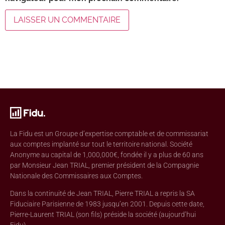
La Fidu est un Groupe d’expertise comptable et de commissariat
aux comptes implanté sur tout le territoire national. Société
Anonyme au capital de 1,000,000€, fondée il y a plus de 60 ans
par Monsieur Jean TRIAL, premier président de la Compagnie
Nationale des Commissaires aux Comptes.
Dans la continuité de Jean TRIAL, Pierre TRIAL a repris la SA
Fiduciaire Parisienne de 1983 jusqu’en 2001. Depuis cette date,
Pierre-Laurent TRIAL (son fils) préside la société (aujourd’hui