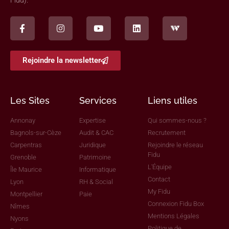
Fidu).
Rejoindre la newsletter
Les Sites
Services
Liens utiles
Annonay
Expertise
Qui sommes-nous ?
Bagnols-sur-Cèze
Audit & CAC
Recrutement
Carpentras
Juridique
Rejoindre le réseau
Fidu
Grenoble
Patrimoine
L'Équipe
Île Maurice
Informatique
Contact
Lyon
RH & Social
My Fidu
Montpellier
Paie
Connexion Fidu Box
Nîmes
Mentions Légales
Nyons
Politique de