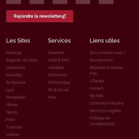
Rejoindre la newsletter
Les Sites
Services
Liens utiles
Annonay
Expertise
Qui sommes-nous ?
Bagnols-sur-Cèze
Audit & CAC
Recrutement
Carpentras
Juridique
Rejoindre le réseau
Fidu
Grenoble
Patrimoine
L'Équipe
Île Maurice
Informatique
Contact
Lyon
RH & Social
My Fidu
Montpellier
Paie
Connexion Fidu Box
Nîmes
Mentions Légales
Nyons
Politique de
Paris
Confidentialité
Toulouse
Valréas