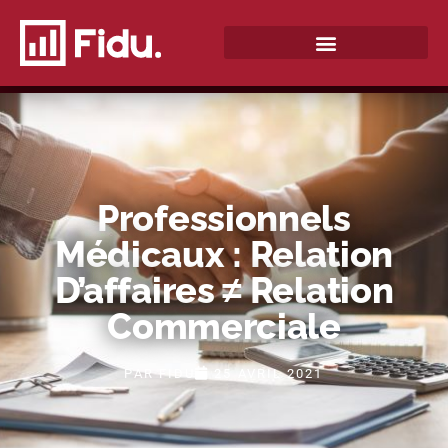
QUI SOMMES-NOUS ?
Professionnels
Médicaux : Relation
D’affaires ≠ Relation
Commerciale
PAR
FIDU
25 AVRIL 2021