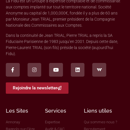
La Fidu est un Groupe d’expertise comptable et de commissariat
aux comptes implanté sur tout le territoire national. Société
Anonyme au capital de 1,000,000€, fondée il y a plus de 60 ans
par Monsieur Jean TRIAL, premier président de la Compagnie
Nationale des Commissaires aux Comptes.
Dans la continuité de Jean TRIAL, Pierre TRIAL a repris la SA
Fiduciaire Parisienne de 1983 jusqu’en 2001. Depuis cette date,
Pierre-Laurent TRIAL (son fils) préside la société (aujourd’hui
Fidu).
Rejoindre la newsletter
Les Sites
Services
Liens utiles
Annonay
Expertise
Qui sommes-nous ?
Bagnols-sur-Cèze
Audit & CAC
Recrutement