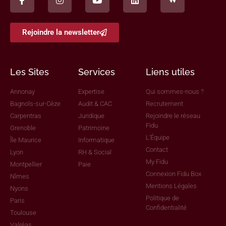
Rejoindre la newsletter
Les Sites
Services
Liens utiles
Annonay
Expertise
Qui sommes-nous ?
Bagnols-sur-Cèze
Audit & CAC
Recrutement
Carpentras
Juridique
Rejoindre le réseau
Fidu
Grenoble
Patrimoine
L'Équipe
Île Maurice
Informatique
Contact
Lyon
RH & Social
My Fidu
Montpellier
Paie
Connexion Fidu Box
Nîmes
Mentions Légales
Nyons
Politique de
Paris
Confidentialité
Toulouse
Valréas