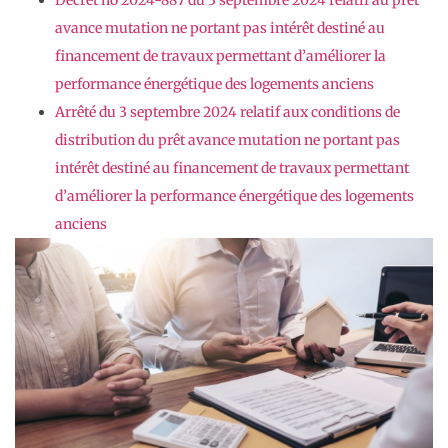
Décret no 2024-887 du 3 septembre 2024 relatif au prêt
avance mutation ne portant pas intérêt destiné au
financement de travaux permettant d’améliorer la
performance énergétique des logements anciens
Arrêté du 3 septembre 2024 relatif aux conditions de
distribution du prêt avance mutation ne portant pas
intérêt destiné au financement de travaux permettant
d’améliorer la performance énergétique des logements
anciens