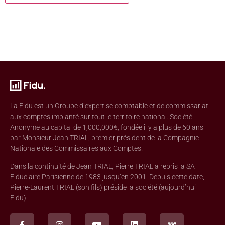
La Fidu est un Groupe d’expertise comptable et de commissariat
aux comptes implanté sur tout le territoire national. Société
Anonyme au capital de 1,000,000€, fondée il y a plus de 60 ans
par Monsieur Jean TRIAL, premier président de la Compagnie
Nationale des Commissaires aux Comptes.
Dans la continuité de Jean TRIAL, Pierre TRIAL a repris la SA
Fiduciaire Parisienne de 1983 jusqu’en 2001. Depuis cette date,
Pierre-Laurent TRIAL (son fils) préside la société (aujourd’hui
Fidu).