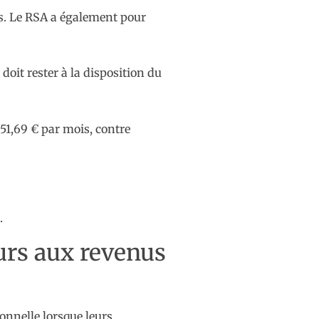
s. Le RSA a également pour
it rester à la disposition du
651,69 € par mois, contre
.
eurs aux revenus
onnelle lorsque leurs