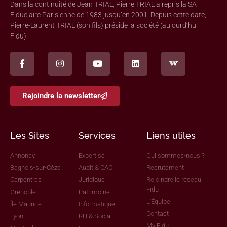
Dans la continuité de Jean TRIAL, Pierre TRIAL a repris la SA
Fiduciaire Parisienne de 1983 jusqu’en 2001. Depuis cette date,
Pierre-Laurent TRIAL (son fils) préside la société (aujourd’hui
Fidu).
Rejoindre la newsletter
Les Sites
Services
Liens utiles
Annonay
Expertise
Qui sommes-nous ?
Bagnols-sur-Cèze
Audit & CAC
Recrutement
Carpentras
Juridique
Rejoindre le réseau
Fidu
Grenoble
Patrimoine
L'Équipe
Île Maurice
Informatique
Contact
Lyon
RH & Social
My Fidu