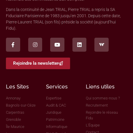
Dans la continuité de Jean TRIAL, Pierre TRIAL a repris la SA
Fiduciaire Parisienne de 1983 jusqu’en 2001. Depuis cette date,
Pierre-Laurent TRIAL (son fils) préside la société (aujourd’hui
Fidu).
Rejoindre la newsletter
Les Sites
Services
Liens utiles
Annonay
Expertise
Qui sommes-nous ?
Bagnols-sur-Cèze
Audit & CAC
Recrutement
Carpentras
Juridique
Rejoindre le réseau
Fidu
Grenoble
Patrimoine
L'Équipe
Île Maurice
Informatique
Contact