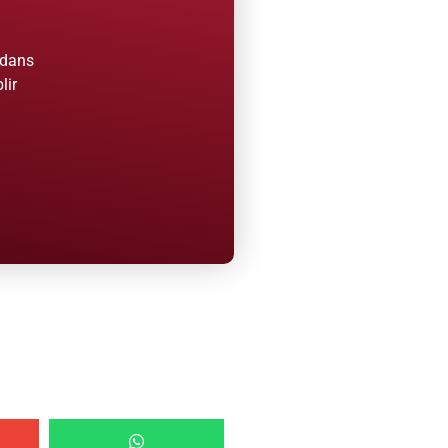
 dans
lir