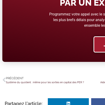
PAR UN EX
Programmez votre appel avec le se
les plus brefs délais pour analys
ensemble les
PRÉCÉDENT
Système du quotient : même pour les sorties en capital des PER ?
Aid
Partagez l'article: