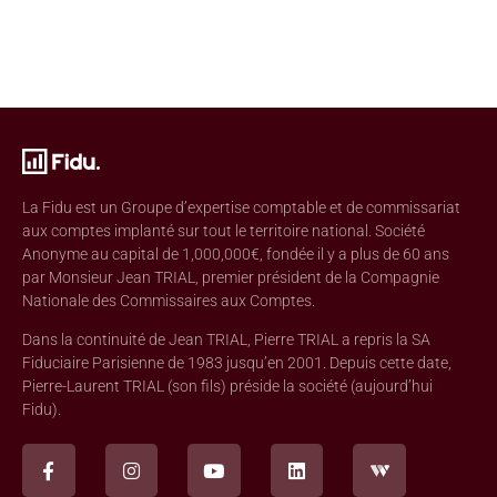
La Fidu est un Groupe d’expertise comptable et de commissariat
aux comptes implanté sur tout le territoire national. Société
Anonyme au capital de 1,000,000€, fondée il y a plus de 60 ans
par Monsieur Jean TRIAL, premier président de la Compagnie
Nationale des Commissaires aux Comptes.
Dans la continuité de Jean TRIAL, Pierre TRIAL a repris la SA
Fiduciaire Parisienne de 1983 jusqu’en 2001. Depuis cette date,
Pierre-Laurent TRIAL (son fils) préside la société (aujourd’hui
Fidu).