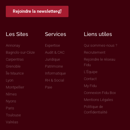
Rejoindre la newsletter
Les Sites
Services
Liens utiles
Annonay
Expertise
Qui sommes-nous ?
Bagnols-sur-Cèze
Audit & CAC
Recrutement
Carpentras
Juridique
Rejoindre le réseau
Fidu
Grenoble
Patrimoine
L'Équipe
Île Maurice
Informatique
Contact
Lyon
RH & Social
My Fidu
Montpellier
Paie
Connexion Fidu Box
Nîmes
Mentions Légales
Nyons
Politique de
Paris
Confidentialité
Toulouse
Valréas