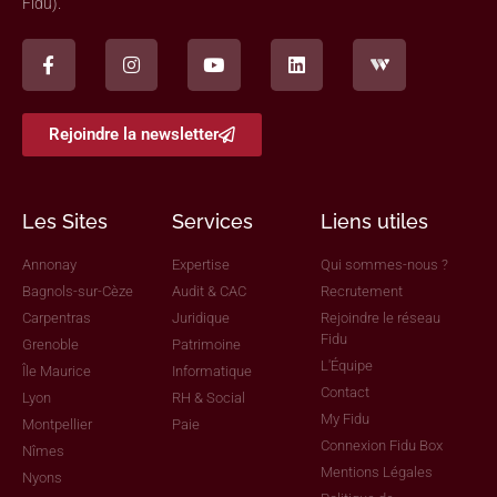
Fidu).
Rejoindre la newsletter
Les Sites
Services
Liens utiles
Annonay
Expertise
Qui sommes-nous ?
Bagnols-sur-Cèze
Audit & CAC
Recrutement
Carpentras
Juridique
Rejoindre le réseau
Fidu
Grenoble
Patrimoine
L'Équipe
Île Maurice
Informatique
Contact
Lyon
RH & Social
My Fidu
Montpellier
Paie
Connexion Fidu Box
Nîmes
Mentions Légales
Nyons