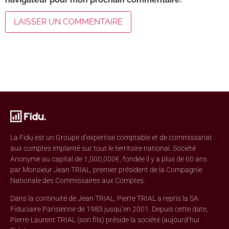
La Fidu est un Groupe d’expertise comptable et de commissariat
aux comptes implanté sur tout le territoire national. Société
Anonyme au capital de 1,000,000€, fondée il y a plus de 60 ans
par Monsieur Jean TRIAL, premier président de la Compagnie
Nationale des Commissaires aux Comptes.
Dans la continuité de Jean TRIAL, Pierre TRIAL a repris la SA
Fiduciaire Parisienne de 1983 jusqu’en 2001. Depuis cette date,
Pierre-Laurent TRIAL (son fils) préside la société (aujourd’hui