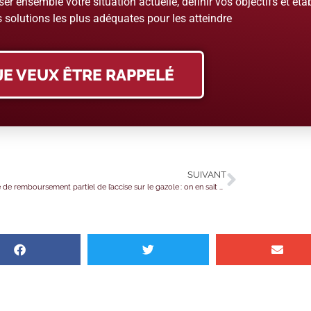
er ensemble votre situation actuelle, définir vos objectifs et étab
 solutions les plus adéquates pour les atteindre
JE VEUX ÊTRE RAPPELÉ
SUIVANT
Demande de remboursement partiel de l’accise sur le gazole : on en sait plus !