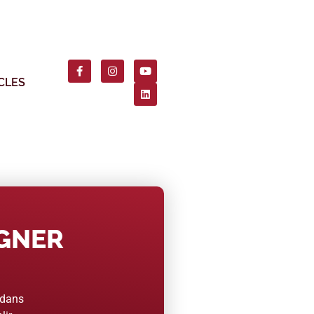
CLES
AGNER
 dans