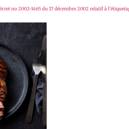
décret no 2002-1465 du 17 décembre 2002 relatif à l’étiquet