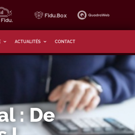
E
ACTUALITÉS
CONTACT
l : De
 !