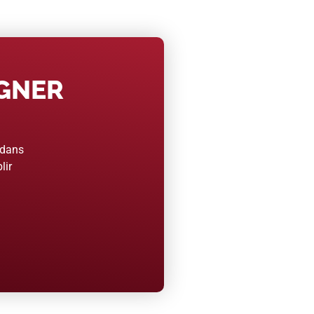
AGNER
 dans
lir