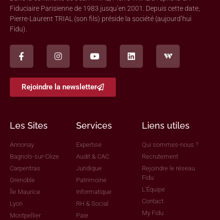
Fiduciaire Parisienne de 1983 jusqu’en 2001. Depuis cette date,
Pierre-Laurent TRIAL (son fils) préside la société (aujourd’hui
Fidu).
Rejoindre la newsletter
Les Sites
Services
Liens utiles
Annonay
Expertise
Qui sommes-nous ?
Bagnols-sur-Cèze
Audit & CAC
Recrutement
Carpentras
Juridique
Rejoindre le réseau
Fidu
Grenoble
Patrimoine
L'Équipe
Île Maurice
Informatique
Contact
Lyon
RH & Social
My Fidu
Montpellier
Paie