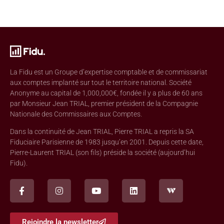
La Fidu est un Groupe d’expertise comptable et de commissariat
aux comptes implanté sur tout le territoire national. Société
Anonyme au capital de 1,000,000€, fondée il y a plus de 60 ans
par Monsieur Jean TRIAL, premier président de la Compagnie
Nationale des Commissaires aux Comptes.
Dans la continuité de Jean TRIAL, Pierre TRIAL a repris la SA
Fiduciaire Parisienne de 1983 jusqu’en 2001. Depuis cette date,
Pierre-Laurent TRIAL (son fils) préside la société (aujourd’hui
Fidu).
Rejoindre la newsletter