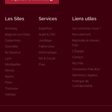
Les Sites
Services
Liens utiles
Annonay
Expertise
Qui sommes-nous ?
Bagnols-sur-Cèze
Audit & CAC
Recrutement
Carpentras
Juridique
Rejoindre le réseau
Fidu
Grenoble
Patrimoine
L'Équipe
Île Maurice
Informatique
Contact
Lyon
RH & Social
My Fidu
Montpellier
Paie
Connexion Fidu Box
Nîmes
Mentions Légales
Nyons
Politique de
Paris
Confidentialité
Toulouse
Valréas