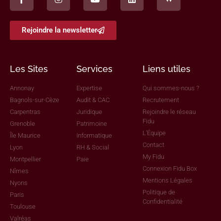
Rejoindre la newsletter
Les Sites
Services
Liens utiles
Annonay
Expertise
Qui sommes-nous ?
Bagnols-sur-Cèze
Audit & CAC
Recrutement
Carpentras
Juridique
Rejoindre le réseau
Fidu
Grenoble
Patrimoine
L'Équipe
Île Maurice
Informatique
Contact
Lyon
RH & Social
My Fidu
Montpellier
Paie
Connexion Fidu Box
Nîmes
Mentions Légales
Nyons
Politique de
Paris
Confidentialité
Toulouse
Valréas