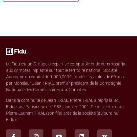
La Fidu est un Groupe d’expertise comptable et de commissariat
aux comptes implanté sur tout le territoire national. Société
Anonyme au capital de 1,000,000€, fondée il y a plus de 60 ans
par Monsieur Jean TRIAL, premier président de la Compagnie
Nationale des Commissaires aux Comptes.
Dans la continuité de Jean TRIAL, Pierre TRIAL a repris la SA
Fiduciaire Parisienne de 1983 jusqu’en 2001. Depuis cette date,
Pierre-Laurent TRIAL (son fils) préside la société (aujourd’hui
Fidu).