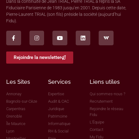
Dans la continuité de Jean TRIAL, Pierre TRIAL a repris la SA
Fiduciaire Parisienne de 1983 jusqu’en 2001. Depuis cette date,
Pierre-Laurent TRIAL (son fils) préside la société (aujourd’hui
Fidu).
Rejoindre la newsletter
Les Sites
Services
Liens utiles
Annonay
Expertise
Qui sommes-nous ?
Bagnols-sur-Cèze
Audit & CAC
Recrutement
Carpentras
Juridique
Rejoindre le réseau
Fidu
Grenoble
Patrimoine
L'Équipe
Île Maurice
Informatique
Contact
Lyon
RH & Social
My Fidu
Montpellier
Paie